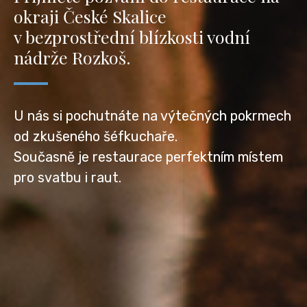
okraji České Skalice
v bezprostřední blízkosti vodní
nádrže Rozkoš.
U nás si pochutnáte na výtečných pokrmech
od zkušeného šéfkuchaře.
Současně je restaurace perfektním místem
pro svatbu i raut.